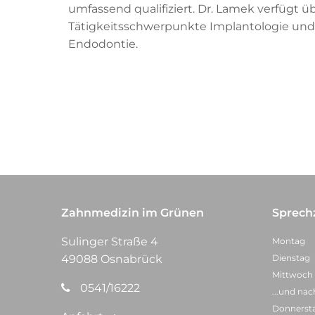
umfassend qualifiziert. Dr. Lamek verfügt ü
Tätigkeitsschwerpunkte Implantologie und
Endodontie.
Zahnmedizin im Grünen
Sprech
Sulinger Straße 4
Montag
49088 Osnabrück
Dienstag
Mittwoch
0541/16222
...und na
Donnerst